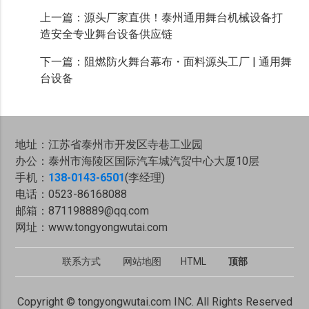
上一篇：
源头厂家直供！泰州通用舞台机械设备打
造安全专业舞台设备供应链
下一篇：
阻燃防火舞台幕布・面料源头工厂 | 通用舞
台设备
地址：江苏省泰州市开发区寺巷工业园
办公：泰州市海陵区国际汽车城汽贸中心大厦10层
手机：
138-0143-6501
(李经理)
电话：0523-86168088
邮箱：871198889@qq.com
网址：
www.tongyongwutai.com
联系方式
网站地图
HTML
顶部
Copyright ©
tongyongwutai.com
INC. All Rights Reserved