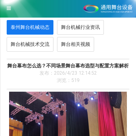
泰州舞台机械动态
舞台机械行业资讯
舞台机械技术交流
舞台相关视频
舞台幕布怎么选？不同场景舞台幕布选型与配置方案解析
发布：2026/4/23 12:14:52
浏览：519