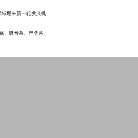
领域迎来新一轮发展机
天幕、吸音幕、串叠幕、