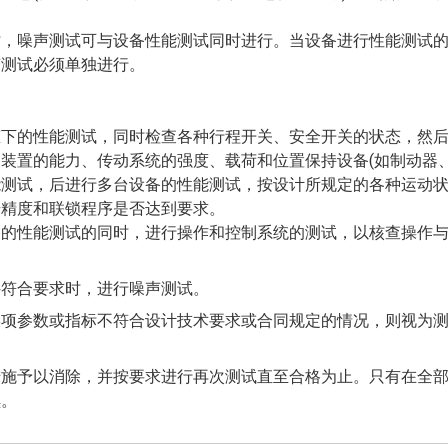
时，噪声测试可与设备性能测试同时进行。当设备进行性能测试
声测试必须单独进行。
态下的性能测试，同时检查各种行程开关、安全开关的状态，然
装置的能力、传动系统的强度、载荷和位置保持设备(如制动器、
能测试，后进行多台设备的性能测试，按设计所规定的各种运动
步精度和联锁程序是否达到要求。
备的性能测试的同时，进行操作和控制系统的测试，以核查操作
件符合要求时，进行噪声测试。
某项参数或指标不符合设计技术要求或合同规定的情况，则视为
措施予以消除，并按要求进行再次测试直至合格为止。只有在全
续。