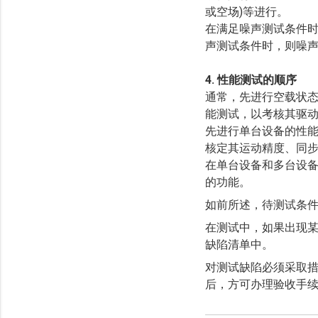
或空场)等进行。
在满足噪声测试条件
声测试条件时，则噪
4. 性能测试的顺序
通常，先进行空载状
能测试，以考核其驱动
先进行单台设备的性
核定其运动精度、同
在单台设备和多台设
的功能。
如前所述，待测试条
在测试中，如果出现
缺陷清单中。
对测试缺陷必须采取
后，方可办理验收手