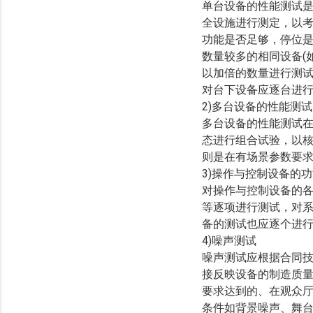
单台设备的性能测试
全设施进行测定，以考
功能是否足够，停位
数量较多的相同设备(
以加倍的数量进行测
对台下设备应逐台进
2)多台设备的性能测试
多台设备的性能测试
态进行组合试验，以
则是在有场景参数要
3)操作与控制设备的
对操作与控制设备的
等逐项进行测试，对
备的测试也应逐个进
4)噪声测试
噪声测试应根据合同
接反映设备的制造质
要求达到的、在观众
条件如背景噪声、舞台