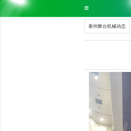
泰州舞台机械动态