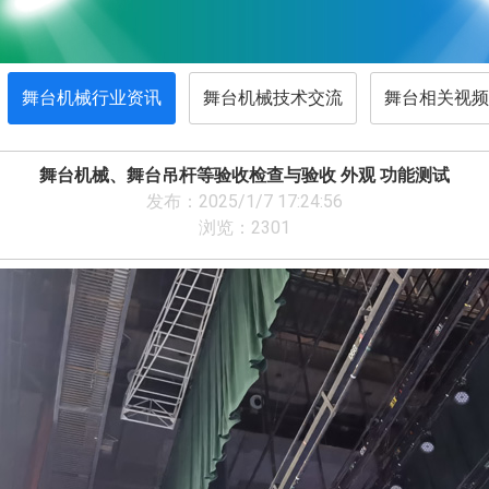
舞台机械行业资讯
舞台机械技术交流
舞台相关视频
舞台机械、舞台吊杆等验收检查与验收 外观 功能测试
发布：2025/1/7 17:24:56
浏览：2301