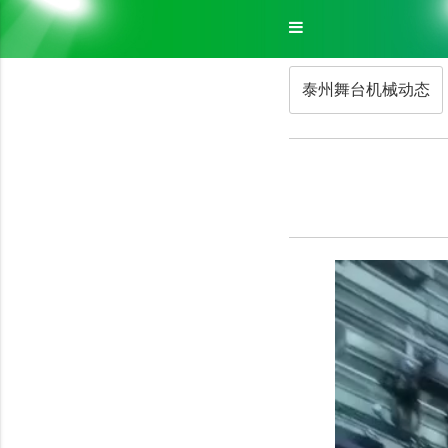
泰州舞台机械动态